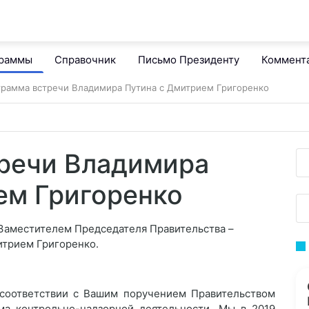
граммы
Справочник
Письмо Президенту
Коммент
рамма встречи Владимира Путина с Дмитрием Григоренко
речи Владимира
ем Григоренко
Заместителем Председателя Правительства –
итрием Григоренко.
 соответствии с Вашим поручением Правительством
а контрольно-надзорной деятельности. Мы в 2019