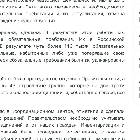
ильотины. Суть этого механизма в необходимости
ательных требований и их актуализация, отмена
ерждение существующих.
ершена, сделана. В результате этой работы мы
ие обязательные требования. Их в Российской
В результате чуть более 143 тысяч обязательных
альные, избыточные либо уже потерявшие свою
иеся обязательные требования были актуализированы
абота была проведена не отдельно Правительством, а
аны 43 отраслевые группы, которые на две трети
тв и бизнес-объединений, и, собственно говоря, вся
нас в Координационном центре, отметили и сделали
х решений Правительством необходимо учитывать
ъединений и от наших граждан. Инвентаризация и
бований была проведена, естественно, с учётом
-объединений, которую мы собирали в том числе и в