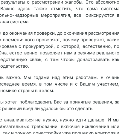
т результаты о рассмотрении жалобы. Это абсолютно
 Важно здесь также отметить, что сама система
льно-надзорные мероприятия, все, фиксируются в
ная система.
и до окончания проверки, до окончания рассмотрения
 времени: кого проверяют, почему проверяют, какие
ирована с прокуратурой, с которой, естественно, по
Она, естественно, позволяет нам в режиме реального
едственную связь, с тем чтобы донастраивать как
нодательство.
нь важно. Мы годами над этим работаем. Я очень
последнее время, в том числе и с Вашим участием,
ономике страны в целом.
ы хотел поблагодарить Вас за принятые решения, за
 решений вряд ли удалось бы это сделать.
станавливаться не нужно, нужно идти дальше. И мы
обязательных требований, включая исключения или
 так и точную донастройку уже процедур контроля и