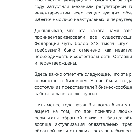
году запустили механизм регуляторной г
инвентаризации всех существующих обяз
избыточных либо неактуальных, и переутв
Докладываю, что эта работа нами зав
проинвентаризировали все существующ
Федерации чуть более 318 тысяч штук. 
требований было отменено как неакту
необходимость и состоятельность. Оставш
и переутверждены.
Здесь важно отметить следующее, что эта р
совместно с бизнесом. У нас были созд
состояли из представителей бизнес-сообщес
работа велась в этих группах.
Чуть менее года назад Вы, когда были у 
акцент на том, что при принятии любы
результаты обратной связи от бизнес-об
вообще актуализация обязательных тре
обратной связи от наших граждан и бизнес