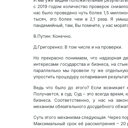
И мы уже видим положительные результаты э
с 2019 годом количество проверок снизилос
нас было проведено чуть более 1,5 миллион
тысяч, это более чем в 2,1 раза. Я умы
пандемийный, там, Вы помните, у нас морат
В.Путин: Конечно.
Д.Григоренко: В том числе и на проверки.
Но прекрасно понимаем, что надзорная д
интересами государства и бизнеса, на сты
параллельно мы провели ту же отдельную
упростить процедуру оспаривания результа
Ведь что было до этого? Если возникает 
Получается, в суд. Суд – это всегда время,
бизнеса. Соответственно, у нас на зако
механизм обязательного досудебного обжал
Суть этого механизма следующая. Через по
Максимальный срок её рассмотрения – 20 