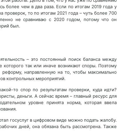
той работы. Дело в том, что у нас уже по сравнению
ь более чем в два раза. Если по итогам 2019 года у
а проверок, то по итогам 2021 года – чуть более 700
шленно не сравниваю с 2020 годом, потому что он
орий был.
еятельность – это постоянный поиск баланса между
ке которого так или иначе возникают споры. Поэтому
 реформу, направленную на то, чтобы максимально
тов контрольных мероприятий.
какой-то спор по результатам проверки, куда идти?
 юристы, деньги. А сейчас время – главный ресурс для
нодательном уровне принята норма, которая ввела
ования.
ртал госуслуг в цифровом виде можно подать жалобу.
рабочих дней, она обязана быть рассмотрена. Также