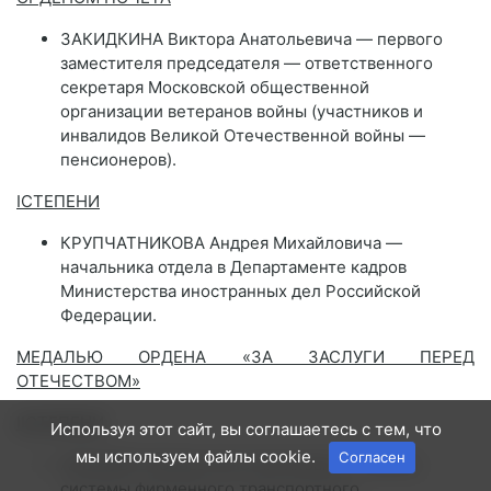
ЗАКИДКИНА Виктора Анатольевича — первого
заместителя председателя — ответственного
секретаря Московской общественной
организации ветеранов войны (участников и
инвалидов Великой Отечественной войны —
пенсионеров).
I
СТЕПЕНИ
КРУПЧАТНИКОВА Андрея Михайловича —
начальника отдела в Департаменте кадров
Министерства иностранных дел Российской
Федерации.
МЕДАЛЬЮ ОРДЕНА «ЗА ЗАСЛУГИ ПЕРЕД
ОТЕЧЕСТВОМ»
II
СТЕПЕНИ
Используя этот сайт, вы соглашаетесь с тем, что
мы используем файлы cookie.
Согласен
АРЫКОВУ Любовь Константиновну — агента
системы фирменного транспортного